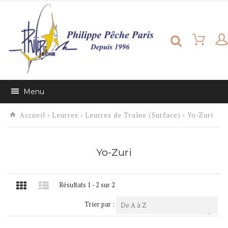
Menu
Accueil
›
Leurres
›
Leurres de Traîne (Surface)
›
Yo-Zuri
Yo-Zuri
Résultats 1 - 2 sur 2
Trier par :
De A à Z