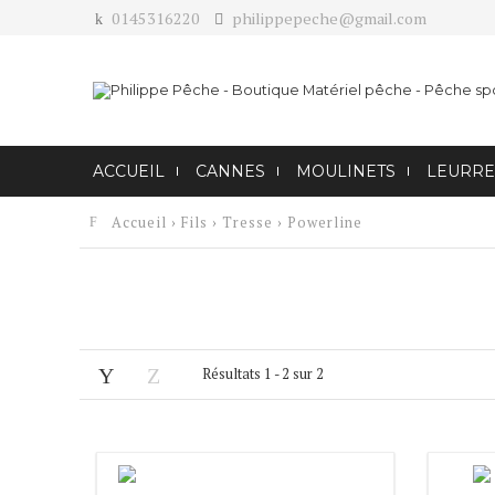
0145316220
philippepeche@gmail.com
ACCUEIL
CANNES
MOULINETS
LEURRE
Accueil
›
Fils
›
Tresse
›
Powerline
Résultats 1 - 2 sur 2