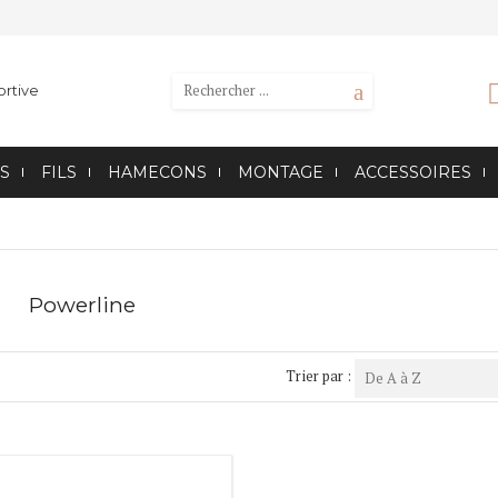
S
FILS
HAMECONS
MONTAGE
ACCESSOIRES
Powerline
Trier par :
De A à Z