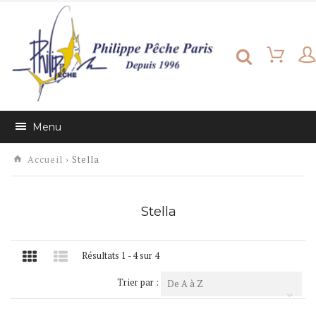
Menu
Accueil
› Stella
Stella
Résultats 1 - 4 sur 4
Trier par :
De A à Z