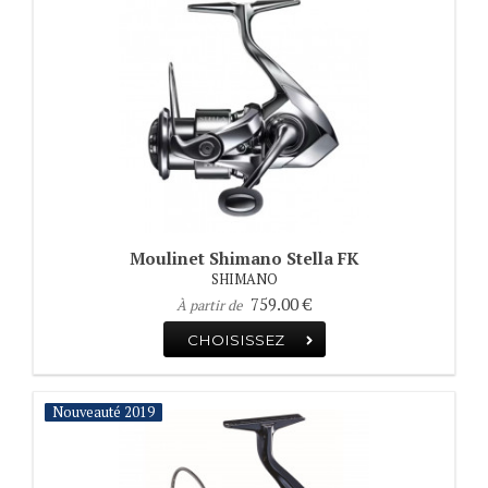
Moulinet Shimano Stella FK
SHIMANO
759.00 €
À partir de
CHOISISSEZ
Nouveauté 2018
Nouveauté 2019