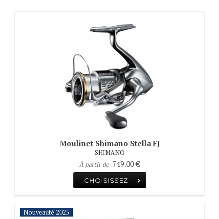
Moulinet Shimano Stella FJ
SHIMANO
749.00 €
À partir de
CHOISISSEZ
Nouveauté 2018
Nouveauté 2019
Nouveauté 2020
Nouveauté 2021
Nouveauté 2022
Nouveauté 2023
Nouveauté 2024
Nouveauté 2025