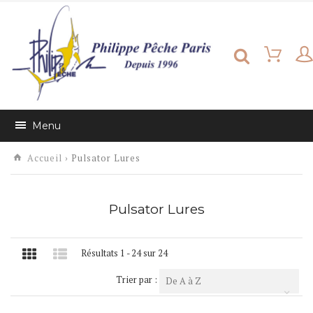
Menu
Accueil
› Pulsator Lures
Pulsator Lures
Résultats 1 - 24 sur 24
Trier par :
De A à Z