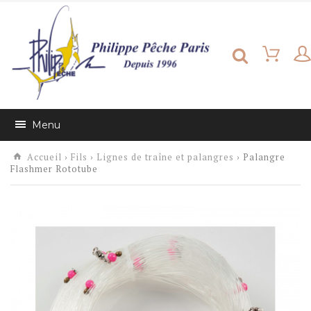
Menu
Accueil
›
Fils
›
Lignes de traîne et palangres
› Palangre
Flashmer Rototube