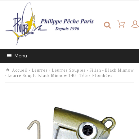
Menu
Accueil
›
Leurres
›
Leurres Souples
›
Fiiish - Black Minnow
› Leurre Souple Black Minnow 140 - Têtes Plombées