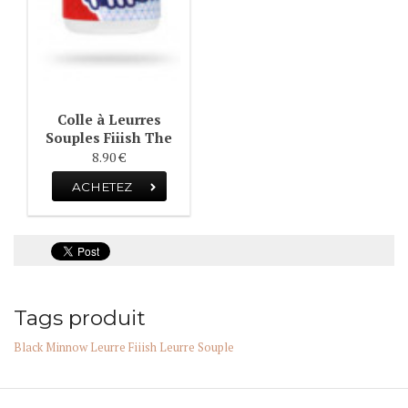
Colle à Leurres
Souples Fiiish The
Glue
8.90 €
ACHETEZ
Tags produit
Black Minnow
Leurre Fiiish
Leurre Souple