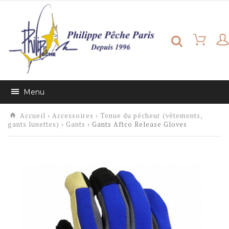
Menu
Accueil
›
Accessoires
›
Tenue du pêcheur (vêtements,
gants lunettes)
›
Gants
› Gants Aftco Release Gloves