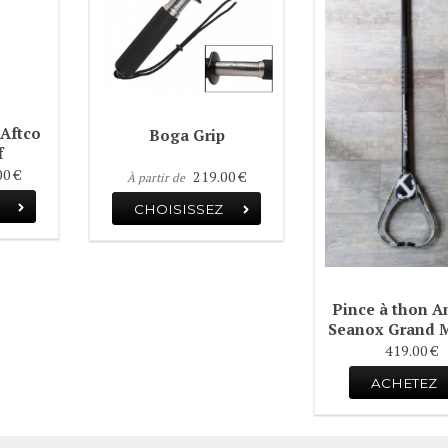
 Aftco
Boga Grip
f
00 €
219.00 €
À partir de
CHOISISSEZ
Pince à thon 
Seanox Grand 
419.00 €
ACHETEZ