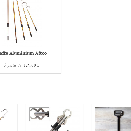
affe Aluminium Aftco
129.00 €
À partir de