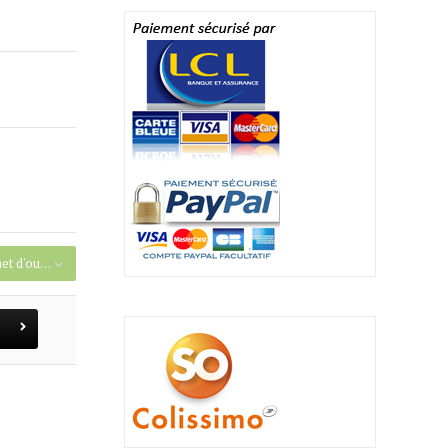
Gaffe Aftco Fiberglass 1,20 m - Crochet d'ouverture 5 cm