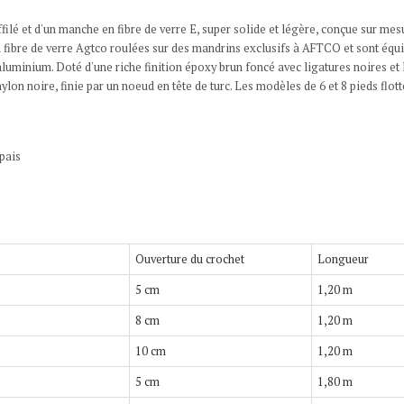
filé et d'un manche en fibre de verre E, super solide et légère, conçue sur me
n fibre de verre Agtco roulées sur des mandrins exclusifs à AFTCO et sont équ
minium. Doté d'une riche finition époxy brun foncé avec ligatures noires et l
on noire, finie par un noeud en tête de turc. Les modèles de 6 et 8 pieds flott
épais
Ouverture du crochet
Longueur
5 cm
1,20 m
8 cm
1,20 m
10 cm
1,20 m
5 cm
1,80 m