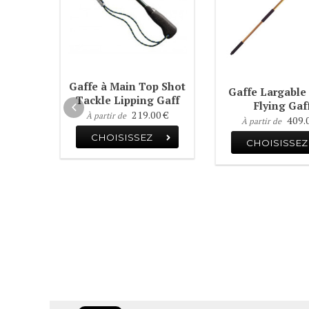
Gaffe à Main Top Shot
Gaffe Largable
Tackle Lipping Gaff
Flying Gaf
219.00 €
À partir de
409.
À partir de
CHOISISSEZ
CHOISISSEZ
 Aftco
0 €