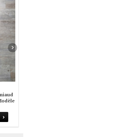
Gaffes Biscayne Legacy
225.00 €
À partir de
CHOISISSEZ
Amiaud
Modèle