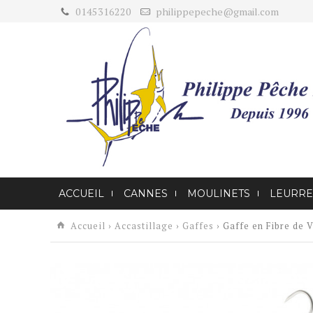
0145316220
philippepeche@gmail.com
ACCUEIL
CANNES
MOULINETS
LEURRE
Accueil
›
Accastillage
›
Gaffes
› Gaffe en Fibre de 