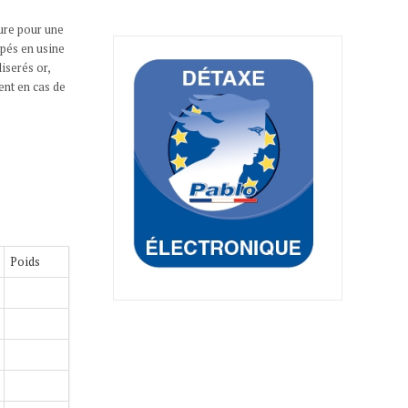
sure pour une
ipés en usine
iserés or,
ent en cas de
Poids